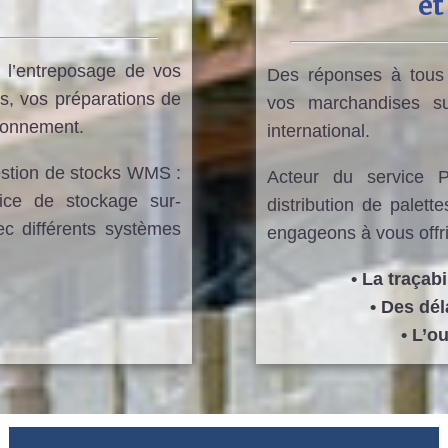
et
 l’entreposage de vos
Des réponses à tous
s, vos préparations de
vos marchandises sur
tionnement.
international.
gestion de stocks WMS :
Acteur du service 
ice de stockage sur-
distribution de pale
ec différents systèmes
engageons à vous offri
• La traçab
• Des dél
• L’o